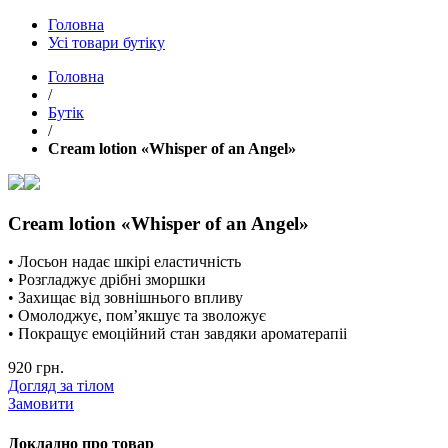
Головна
Усі товари бутіку
Головна
/
Бутік
/
Cream lotion «Whisper of an Angel»
Cream lotion «Whisper of an Angel»
• Лосьон надає шкірі еластичність
• Розгладжує дрібні зморшки
• Захищає від зовнішнього впливу
• Омолоджує, пом’якшує та зволожує
• Покращує емоційний стан завдяки ароматерапіі
920 грн.
Догляд за тілом
Замовити
Докладно про товар