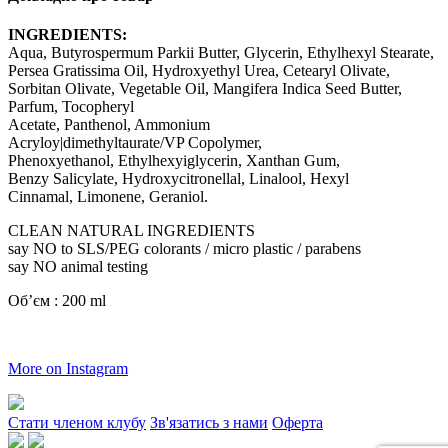
INGREDIENTS:
Aqua, Butyrospermum Parkii Butter, Glycerin, Ethylhexyl Stearate,
Persea Gratissima Oil, Hydroxyethyl Urea, Cetearyl Olivate,
Sorbitan Olivate, Vegetable Oil, Mangifera Indica Seed Butter,
Parfum, Tocopheryl
Acetate, Panthenol, Ammonium
Acryloy|dimethyltaurate/VP Copolymer,
Phenoxyethanol, Ethylhexyiglycerin, Xanthan Gum,
Benzy Salicylate, Hydroxycitronellal, Linalool, Hexyl
Cinnamal, Limonene, Geraniol.
CLEAN NATURAL INGREDIENTS
say NO to SLS/PEG colorants / micro plastic / parabens
say NO animal testing
Обʼєм : 200 ml
More on Instagram
Стати членом клубу
Зв'язатись з нами
Оферта