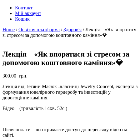
Контакт
Мій аккаунт
Кошик
Home
/
Освітня платформа
/
Здоров'я
/ Лекція – «Як впоратися
зі стресом за допомогою коштовного каміння»💎
Лекція – «Як впоратися зі стресом за
допомогою коштовного каміння»💎
300.00
грн.
Лекція від Тетяни Масюк -власниці Jewelry Concept, експерта з
формування ювелірного гардеробу та інвестицій у
дорогоцінне каміння.
Відео – (тривалість 14хв. 52с.)
Після оплати – ви отримаєте доступ до перегляду відео на
сайті.