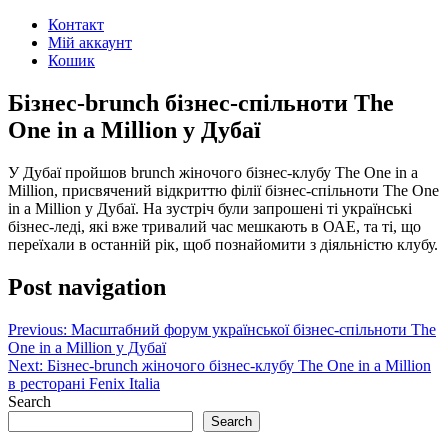
Контакт
Мій аккаунт
Кошик
Бізнес-brunch бізнес-спільноти The
One in a Million у Дубаї
У Дубаї пройшов brunch жіночого бізнес-клубу The One in a
Million, присвячений відкриттю філії бізнес-спільноти The One
in a Million у Дубаї. На зустріч були запрошені ті українські
бізнес-леді, які вже тривалий час мешкають в ОАЕ, та ті, що
переїхали в останній рік, щоб познайомити з діяльністю клубу.
Post navigation
Previous:
Масштабний форум української бізнес-спільноти The
One in a Million у Дубаї
Next:
Бізнес-brunch жіночого бізнес-клубу The One in a Million
в ресторані Fenix Italia
Search
Search