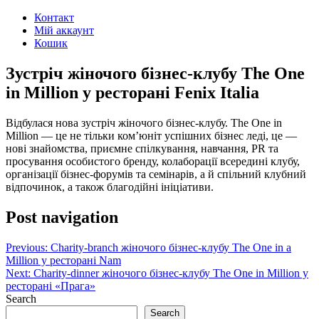
Контакт
Мій аккаунт
Кошик
Зустріч жіночого бізнес-клубу The One
in Million у ресторані Fenix Italia
Відбулася нова зустріч жіночого бізнес-клубу. The One in
Million — це не тільки ком’юніт успішних бізнес леді, це —
нові знайомства, приємне спілкування, навчання, PR та
просування особистого бренду, колаборації всередині клубу,
організації бізнес-форумів та семінарів, а й спільний клубний
відпочинок, а також благодійні ініціативи.
Post navigation
Previous:
Charity-branch жіночого бізнес-клубу The One in a
Million у ресторані Nam
Next:
Charity-dinner жіночого бізнес-клубу The One in Million у
ресторані «Прага»
Search
Search